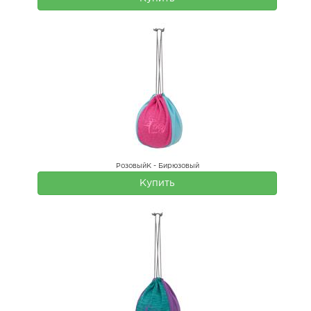
РозовыйК - Бирюзовый
Купить